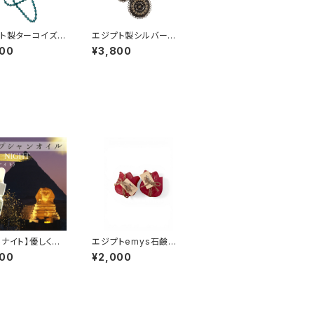
ト製ターコイズネ
エジプト製シルバー太
ス
陽柄ネックレス
800
¥3,800
トナイト】優しく心
エジプトemys石鹸
になる香り
チューリップ
000
¥2,000