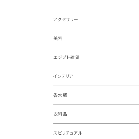
アクセサリー
ピアス
美容
ネックレス
エジプシャンオイル
エジプト雑貨
指輪
エミーズソープ
インテリア
ブレスレット
置物
ランプ
香水瓶
キーホルダー
パピルス
衣料品
リュックサック
香炉
ベリーダンス衣装
スピリチュアル