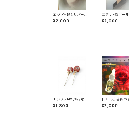
エジプト製シルバー丸
エジプト製ゴー
型ピアス
ート型ピアス
¥2,000
¥2,000
エジプトemys石鹸
【ローズ】薔薇の
ロリポップ
香り
¥1,800
¥2,000