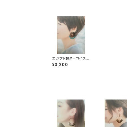
エジプト製ターコイズ丸
型ピアス
¥3,200