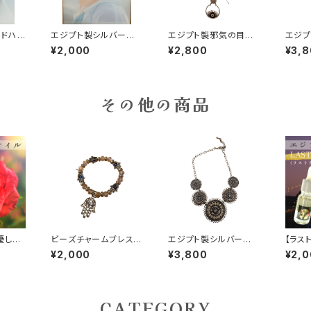
ルドハ
エジプト製シルバーハ
エジプト製邪気の目ネ
エジプ
ート型ピアス
ックレス
ックレ
¥2,000
¥2,800
¥3,
その他の商品
優しい
ビーズチャームブレスレ
エジプト製シルバー太
【ラス
ット邪眼、ハムサの手
陽柄ネックレス
穏やか
¥2,000
¥3,800
¥2,
CATEGORY