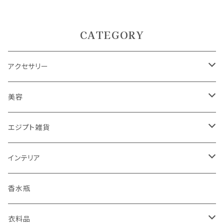
CATEGORY
アクセサリー
ピアス
美容
ネックレス
エジプシャンオイル
エジプト雑貨
指輪
エミーズソープ
インテリア
ブレスレット
置物
ランプ
香水瓶
キーホルダー
パピルス
衣料品