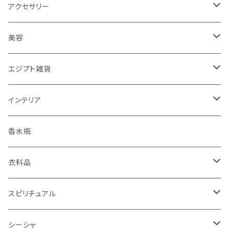
アクセサリー
ピアス
美容
ネックレス
エジプシャンオイル
エジプト雑貨
指輪
エミーズソープ
インテリア
ブレスレット
置物
ランプ
香水瓶
キーホルダー
パピルス
衣料品
リュックサック
香炉
ベリーダンス衣装
スピリチュアル
ポシェット
ガラベーヤ
ピラミッド
シーシャ