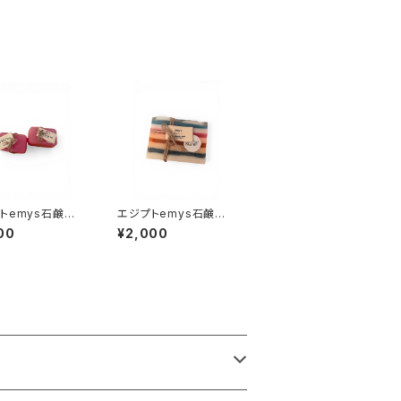
トemys石鹸
エジプトemys石鹸
スクラブバー
デンテラ
00
¥2,000