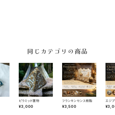
同じカテゴリの商品
ピラミッド置物
フランキンセンス樹脂
エジプ
塩
¥3,000
¥3,500
¥3,