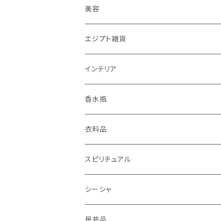
ピアス
美容
ネックレス
エジプシャンオイル
エジプト雑貨
指輪
エミーズソープ
インテリア
ブレスレット
置物
ランプ
香水瓶
キーホルダー
パピルス
衣料品
リュックサック
香炉
ベリーダンス衣装
スピリチュアル
ポシェット
ガラベーヤ
ピラミッド
シーシャ
食器
スカーフ
岩塩
シーシャパイプ
民芸品