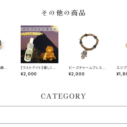
その他の商品
石鹸 ミ
【ラストナイト】優しく心
ビーズチャームブレスレ
エジプ
穏やかになる香り
ット邪眼、ハムサの手
ボディ
¥2,000
¥2,000
¥1,8
CATEGORY