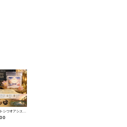
トシワオアシス岩
000