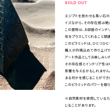
SOLD OUT
エジプトを思わせる黒い石の
イズながら、その存在感は絶
この置物は、お部屋のインテ
気をプラスしてくれること間違
このピラミッドは、ひとつひ
職人が丹精込めて作り上げた
アート作品としてお楽しみい
その存在感とインテリア性は
影響を与えるかもしれません
まる何かを感じることができ
このピラミッドのパワーを取
※自然素材を使用している
じることがあります。