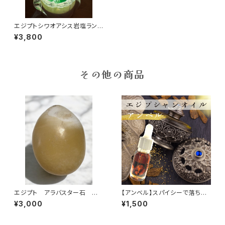
エジプトシワオアシス岩塩ランプ
緑、黄色
¥3,800
その他の商品
エジプト アラバスター石 置
【アンベル】スパイシーで落ち着
物
きのある香り
¥3,000
¥1,500