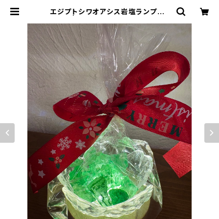
エジプトシワオアシス岩塩ランプ緑、
黄色 | Queen cleopatra7GK