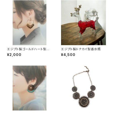
エジプト製ゴールドハート型ピ
エジプト製トナカイ型香水瓶
アス
¥2,000
¥4,500