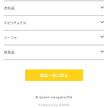
キーホルダー
パピルス
衣料品
リュックサック
香炉
ベリーダンス衣装
スピリチュアル
ポシェット
ガラベーヤ
ピラミッド
シーシャ
食器
スカーフ
岩塩
シーシャパイプ
民芸品
トートバック
フランキンセンス
フレーバー
人形
商品一覧に戻る
TAZENMMURTソープ
壁掛け
石鹸
© Queen cleopatra7GK
Powered by