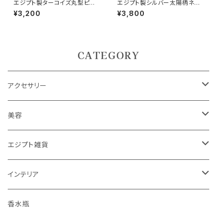
エジプト製ターコイズ丸型ピア
エジプト製シルバー太陽柄ネッ
ス
クレス
¥3,200
¥3,800
CATEGORY
アクセサリー
ピアス
美容
ネックレス
エジプシャンオイル
エジプト雑貨
指輪
エミーズソープ
インテリア
ブレスレット
置物
ランプ
香水瓶