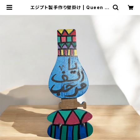
エジプト製手作り壁掛け | Queen cl
eopatra7GK