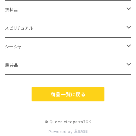
キーホルダー
パピルス
衣料品
リュックサック
香炉
ベリーダンス衣装
スピリチュアル
ポシェット
ガラベーヤ
ピラミッド
シーシャ
食器
スカーフ
岩塩
シーシャパイプ
民芸品
トートバック
フランキンセンス
フレーバー
人形
商品一覧に戻る
TAZENMMURTソープ
壁掛け
石鹸
© Queen cleopatra7GK
Powered by