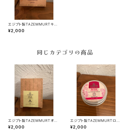
エジプト製TAZEMMURTキャ
メル石鹸
¥2,000
同じカテゴリの商品
エジプト製TAZEMMURTオリ
エジプト製TAZEMMURTロー
ーブ石鹸
ズシアバター
¥2,000
¥2,000