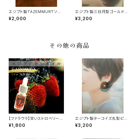
エジプト製TAZEMMURTソル
エジプト製三日月型ゴールドピ
トレイク石鹸
アス
¥2,000
¥3,200
その他の商品
【ファラウラ】甘いストロベリーの
エジプト製ターコイズ丸型ピア
香り
ス
¥1,800
¥3,200