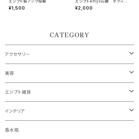
エジプト製アンク指輪
エジプトemys石鹸 ボディス
クラブバー
¥1,500
¥2,000
CATEGORY
アクセサリー
ピアス
美容
ネックレス
エジプシャンオイル
エジプト雑貨
指輪
エミーズソープ
インテリア
ブレスレット
置物
ランプ
香水瓶