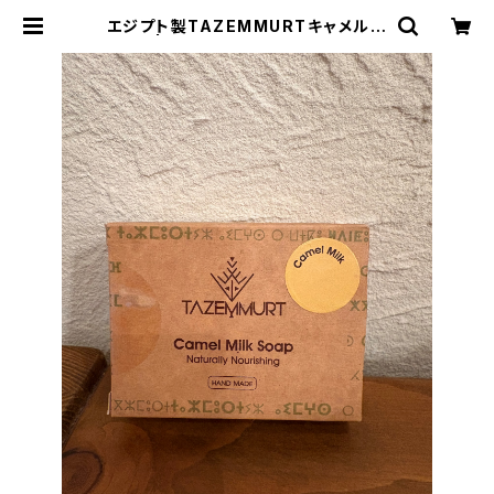
エジプト製TAZEMMURTキャメル石
鹸 | Queen cleopatra7GK