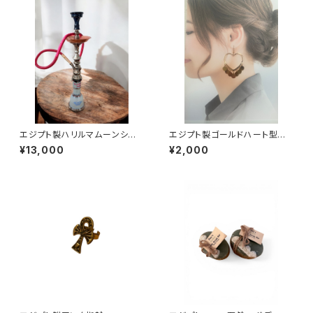
エジプト製ハリルマムーンシー
エジプト製ゴールドハート型ピ
シャ
アス
¥13,000
¥2,000