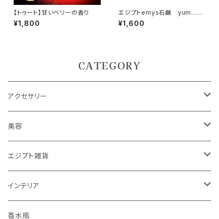
【トゥート】甘いベリーの香り
エジプトemys石鹸 yum...yu
m!!
¥1,800
¥1,600
CATEGORY
アクセサリー
ピアス
美容
ネックレス
エジプシャンオイル
エジプト雑貨
指輪
エミーズソープ
インテリア
ブレスレット
置物
ランプ
香水瓶