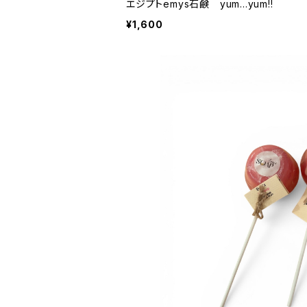
エジプトemys石鹸 yum...yum!!
¥1,600